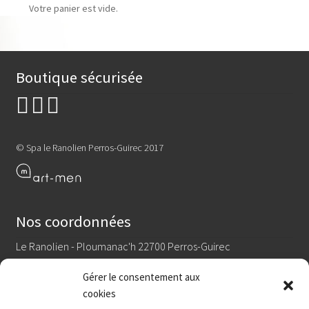
Votre panier est vide.
Boutique sécurisée
© Spa le Ranolien Perros-Guirec 2017
Nos coordonnées
Le Ranolien - Ploumanac'h 22700 Perros-Guirec
Tél : 02 96 91 42 89
Gérer le consentement aux
Suivez-nous sur Facebook !
cookies