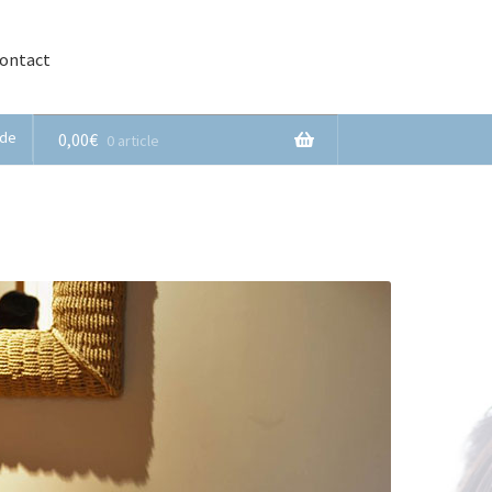
contact
de
0,00
€
0 article