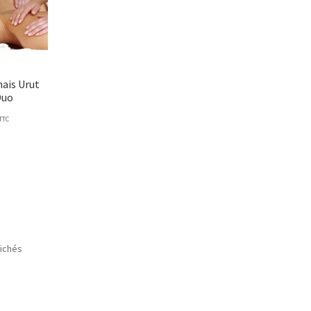
ais Urut
Duo
TTC
fichés