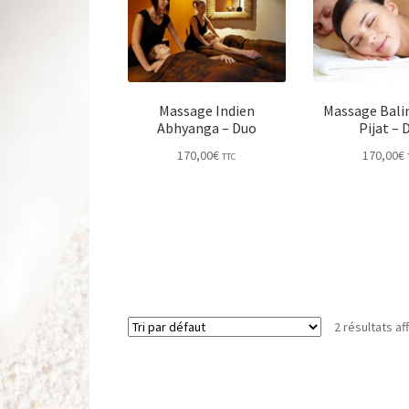
Massage Indien
Massage Balin
Abhyanga – Duo
Pijat – 
170,00
€
170,00
€
TTC
2 résultats af